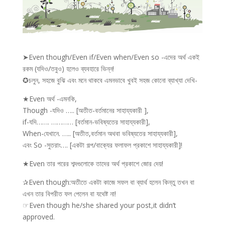
➤Even though/Even if/Even when/Even so -এদের অর্থ একই
রকম (যদিও/তবুও) হলেও ব্যবহারে ভিন্ন!
✪চলুন, সহজে বুঝি এবং মনে থাকবে এমনভাবে খুবই সহজ কোনো ব্যাখ্যা দেখি-
★Even অর্থ -এমনকি,
Though -যদিও ….. [অতীত-বর্তমানের সাহায্যকারী ],
if-যদি……. ………… [বর্তমান-ভবিষ্যতের সাহায্যকারী],
When-যেখানে. ….. [অতীত,বর্তমান অথবা ভবিষ্যতের সাহায্যকারী],
এবং So -সুতরাং…. [একটা গল্প/বাক্যের ফলাফল প্রকাশে সাহায্যকারী]!
★Even তার পরের শব্দগুলোকে তাদের অর্থ প্রকাশে জোর দেয়!
✰Even though:অতীতে একটা কাজে সফল বা ব্যার্থ হলেন কিন্তু তখন বা
এখন তার বিপরীত ফল পেলেন বা যথেষ্ট না!
☞Even though he/she shared your post,it didn’t
approved.