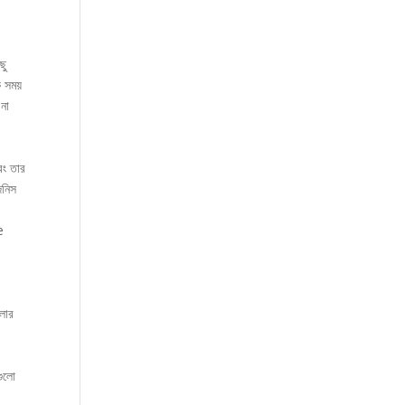
র
ছু
ক সময়
না
রং তার
িনিস
e
লার
গুলো