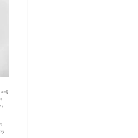
। একটু
লে
 এর
হয়
ন্য