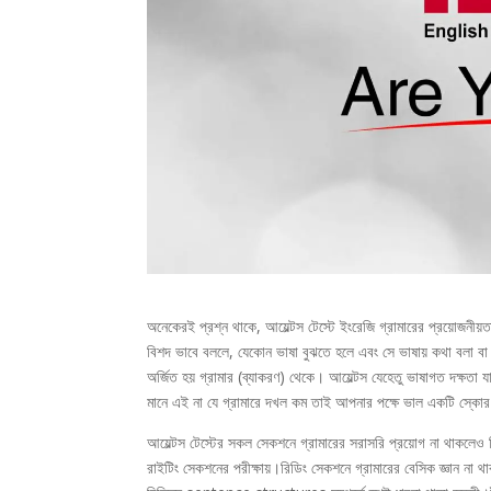
অনেকেরই প্রশ্ন থাকে, আয়েল্টস টেস্টে ইংরেজি গ্রামারের প্রয়োজনীয়
বিশদ ভাবে বললে, যেকোন ভাষা বুঝতে হলে এবং সে ভাষায় কথা বলা বা 
অর্জিত হয় গ্রামার (ব্যাকরণ) থেকে। আয়েল্টস যেহেতু ভাষাগত দক্ষতা
মানে এই না যে গ্রামারে দখল কম তাই আপনার পক্ষে ভাল একটি স্কো
আয়েল্টস টেস্টের সকল সেকশনে গ্রামারের সরাসরি প্রয়োগ না থাকলেও 
রাইটিং সেকশনের পরীক্ষায়।রিডিং সেকশনে গ্রামারের বেসিক জ্ঞান 