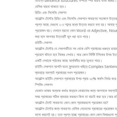
বিভিন্ন sentence structures সম্পর্কে স্পষ্ট ধারনা থাকা জরুরী।ইং
বেসিক ধারনা থাকতে হবে।
রিডিং এবং লিসেনিং সেকশন
আয়েল্টস টেস্টের রিডিং এবং লিসেনিং সেকশনে সাধারণত সংক্ষেপে উ
প্রশ্ন আছে যেগুলো ২-৩ শব্দের মধ্যে উত্তর করতে বলা হয়। আবার শূ
প্রয়োজন হয়। যেখানে হয়তো কোন Word এর Adjective, Noun, Sin
করা হলে আপনার উত্তরটি ভুল ধরা হতে পারে।
রাইটিং সেকশন
আয়েল্টস টেস্টের যে সেকশনটিতে সব থেকে বেশি গ্রামারের গুরুত্ব রয়ে
প্রয়োগ ঘটাতে হবে নিজের লেখায়। আর কোন নির্দিষ্ট টপিকের উপর ইংর
একটি লেখাকে পাঠকের কাছে আর্কষনীয় করে তুলতে পারে।
রাইটিং সেকশনে আপনি যতো সুন্দরভাবে গুছিয়ে Complex Sente
ব্যবহারে অবশ্যই গ্রামারের দখল প্রয়োজন।
আয়েল্টস রাইটিং সেকশনে গ্রামারের উপর প্রায় ২৫% মার্কস নির্ভর কর
স্পিকিং সেকশন
যেকোন ভাষায় অন্যকে কথার মাধ্যমে বোঝানোর জন্য আপনাকে অবশ্যই
সময় গ্রামারের সঠিক ব্যবহার করছেন কিনা তা যাচাই করা হবে।আর র
আয়েল্টস টেস্টে সাধারণত কোন কোন গ্রামারগুলো প্রয়োজন হয়?
আয়েল্টস টেস্টের জন্য সাধারণত বেসিক লেভেলের গ্রামারের প্রয়োজ
ফলো করলেই হয়। তবে প্রশ্ন হচ্ছে গ্রামারের কোন কোন বিষয়গুলো 