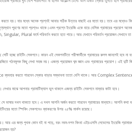
রেজি গ্রামারে খুব বেশি পারদর্শিতা না হলেও আয়েল্টস টেস্টে ভাল একটি স্কোর তুলতে হলে গ্রামারে
ত্তর করতে হয়। যার মধ্যে অনেক প্রশ্নই আবার সঠিক উত্তর বাছাই এর মতো হয়। তবে এর মধ্যেও কি
ণ্যস্থান পূরণের মতো প্রশ্নও থাকে।এমন প্রশ্নে ইংরেজি একে বারে বেসিক গ্রামারের প্রয়োগ অনে
gular, Plural ফর্মে পরিবর্তন করতে হতে পারে। আর যেখানে পরিবর্তন প্রয়োজন সেখানে তা 
ছে সেটি হচ্ছে রাইটিং সেকশনে। কারন এই সেকশনটিতে পরীক্ষার্থীকে গ্রামারের রুলস জানলেই হবে না ব
েজিতে গঠনমূলক কিছু লেখা সহজ নয়। এজন্য প্রয়োজন শব্দ জ্ঞান এবং গ্রামারের প্রয়োগ। এই দুটি জ
nce ব্যবহার করতে পারবেন স্কোর বাড়ার সম্ভাবনা ততো বেশি থাকে। আর Complex Sentenc
ে। লেখার মাঝে আপনার গ্রামাটিক্যাল ভুল থাকলে এজন্য রাইটিং সেকশনে নাম্বার কাটা হবে।
 সে ভাষার দখল থাকতে হবে। এ দখল আপনি অর্জন করতে পারবেন গ্রামারের মাধ্যমে। আপনি কথা ব
াইটিংয়ের মতো স্পিকিং সেকশনেও ব্যাকরণের উপর ২৫% মার্কস রয়েছে।
ন হয়। আর এর জন্য পৃথক কোন বই না পড়ে, বরং নবম-দশন কিংবা এইচএসসি লেভেলের ইংরেজি গ্রামার
প্রয়োজন হয়?