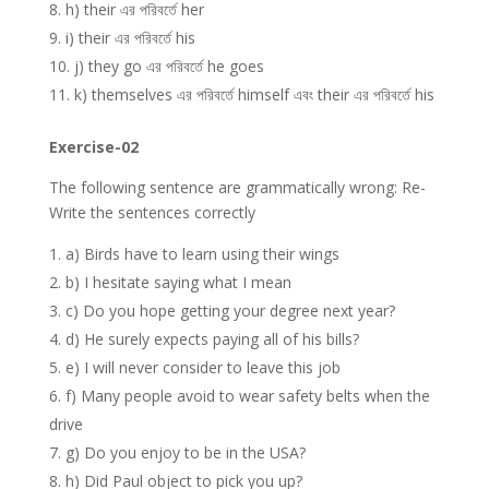
h) their এর পরিবর্তে her
i) their এর পরিবর্তে his
j) they go এর পরিবর্তে he goes
k) themselves এর পরিবর্তে himself এবং their এর পরিবর্তে his
Exercise-02
The following sentence are grammatically wrong: Re-
Write the sentences correctly
a) Birds have to learn using their wings
b) I hesitate saying what I mean
c) Do you hope getting your degree next year?
d) He surely expects paying all of his bills?
e) I will never consider to leave this job
f) Many people avoid to wear safety belts when the
drive
g) Do you enjoy to be in the USA?
h) Did Paul object to pick you up?