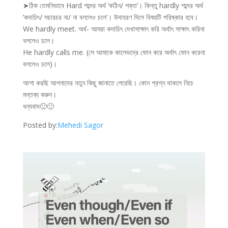
➤ঠিক তেমনিভাবে Hard শব্দের অর্থ ‘কঠিন/ শক্ত’। কিন্তু hardly শব্দের অর্থ
‘কদাচিৎ/ সচারচর না/ না বললেও চলে’। উদাহরণ দিলে বিষয়টি পরিষ্কার হবে।
We hardly meet. অর্থ- আমরা কদাচিৎ দেখাসাক্ষাৎ করি অর্থাৎ সাক্ষাৎ করিনা
বললেও চলে।
He hardly calls me. (সে আমাকে কালেভদ্রে ফোন করে অর্থাৎ ফোন করেনা
বললেও চলে)।
আশা করছি আপনাদের নতুন কিছু জানাতে পেরেছি। কোন প্রশ্ন থাকলে নিচে
মন্তব্য করুন।
ধন্যবাদ🙂🙂
Posted by:
Mehedi Sagor