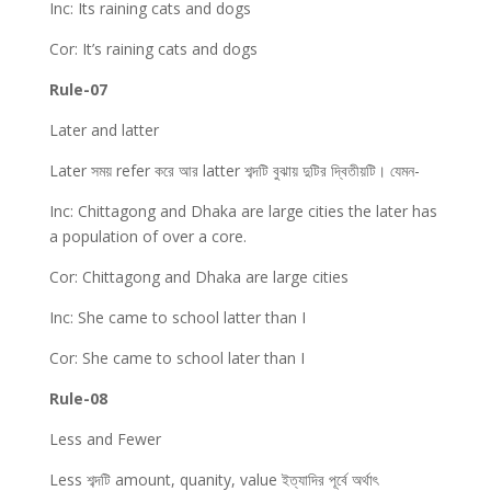
Inc: Its raining cats and dogs
Cor: It’s raining cats and dogs
Rule-07
Later and latter
Later সময় refer করে আর latter শব্দটি বুঝায় দুটির দ্বিতীয়টি। যেমন-
Inc: Chittagong and Dhaka are large cities the later has
a population of over a core.
Cor: Chittagong and Dhaka are large cities
Inc: She came to school latter than I
Cor: She came to school later than I
Rule-08
Less and Fewer
Less শব্দটি amount, quanity, value ইত্যাদির পূর্বে অর্থাৎ