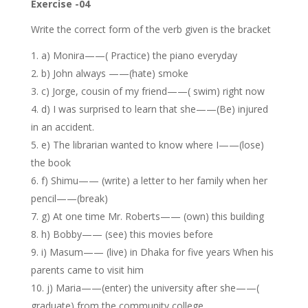
Exercise -04
Write the correct form of the verb given is the bracket
a) Monira——( Practice) the piano everyday
b) John always ——(hate) smoke
c) Jorge, cousin of my friend——( swim) right now
d) I was surprised to learn that she——(Be) injured
in an accident.
e) The librarian wanted to know where I——(lose)
the book
f) Shimu—— (write) a letter to her family when her
pencil——(break)
g) At one time Mr. Roberts—— (own) this building
h) Bobby—— (see) this movies before
i) Masum—— (live) in Dhaka for five years When his
parents came to visit him
j) Maria——(enter) the university after she——(
graduate) from the community college