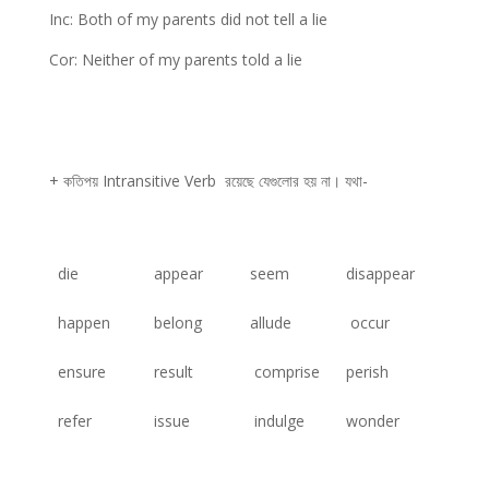
Inc: Both of my parents did not tell a lie
Cor: Neither of my parents told a lie
+ কতিপয় Intransitive Verb রয়েছে যেগুলোর হয় না। যথা-
die
appear
seem
disappear
happen
belong
allude
occur
ensure
result
comprise
perish
refer
issue
indulge
wonder