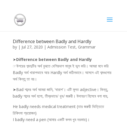
Difference between Badly and Hardly
by
|
Jul 27, 2020
|
Admission Test
,
Grammar
➤
Difference between Badly and Hardly
☞উপরের শব্দদুটির অর্থ বুঝতে বেশিরভাগ মানুষ ই ভুল করি। আমরা মনে করি
Badly অর্থ খারাপভাবে আর Hardly অর্থ কঠিনভাবে। আসলে এই শব্দগুলোর
অর্থ কিন্তু তা নয়।
➤Bad শব্দের অর্থ আমরা জানি, ‘খারাপ’। এটি মূলত adjective। কিন্তু,
badly শব্দের অর্থ হলো, তীব্রভাবে/ খুব/ জরুরী। উদাহরণ হিসেবে বলা যায়,
He badly needs medical treatment (তার জরুরী ভিত্তিতে
চিকিৎসা প্রয়োজন)
I badly need a pen (আমার একটি কলম খুব দরকার)।