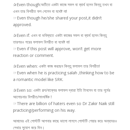
✰Even though:অতীতে একটা কাজে সফল বা ব্যার্থ হলেন কিন্তু তখন বা
এখন তার বিপরীত ফল পেলেন বা যথেষ্ট না!
☞Even though he/she shared your post,it didn’t
approved.
✰Even if: এখন বা ভবিষ্যতে একটা কাজের সফল বা ব্যার্থ হলেন কিন্তু
তারপরও পরের ফলাফল বিপরীত বা যথেষ্ট না!
☞Even if this post will approve, won’t get more
reaction or comment.
✰Even when: একটা কাজ করছেন কিন্তু ফলাফল তার বিপরীত!
☞Even when he is practicing salah ,thinking how to be
a romantic model like SRK.
✰Even so: একটা গল্প/বাক্যের ফলাফল দ্বারা ইতি টানলেন যা তার পূর্বের
আলোচনার বিপরীত/সাংঘর্ষিক !
☞There are billion of haters even so Dr Zakir Naik still
practicing/performing on his way.
আমাদের এই পোস্টটি আপনার কাছে ভালো লাগলে পোস্টটি শেয়ার করে অন্যদেরও
শেখার সুযোগ করে দিন।