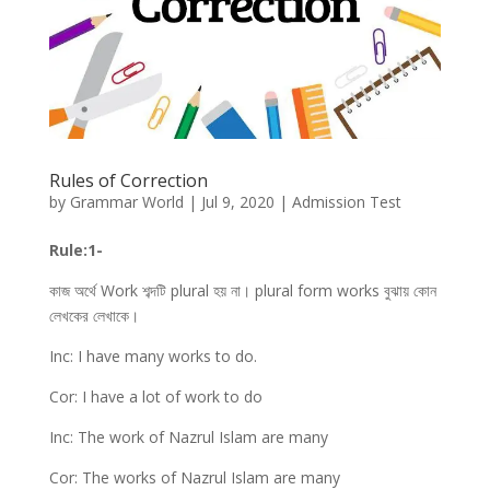
Rules of Correction
by
Grammar World
|
Jul 9, 2020
|
Admission Test
Rule:1-
কাজ অর্থে Work শব্দটি plural হয় না। plural form works বুঝায় কোন
লেখকের লেখাকে।
Inc: I have many works to do.
Cor: I have a lot of work to do
Inc: The work of Nazrul Islam are many
Cor: The works of Nazrul Islam are many