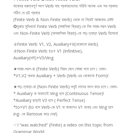
বাক্যের গুরুত্বপূর্ণ অংশ Verb যার প্রকারভেদের পরিধি অনেক এবং সব-প্রকার
গঠিত যে দুই প্রকার
(Finite Verb & Non-Finite Verb) থেকে তা নিয়েই আজকের চেষ্টা!
✪বুঝার সুবিধার্থে Finite Verb (সমাপিকা ক্রিয়া)-কে নিব সহজ-সরল Verb
এবং Non-Finite Verb (অসমাপিকা ক্রিয়া)-কে গাঢ়-ত্যাড়া Verb হিসেবে!
✰Finite Verb: V1, V2, Auxiliary+V(যেকোনো Verb).
✰Non-Finite Verb: to+ V1 (Infinitive),
Auxiliary(নাই)+V3/Ving.
★সহজ-সরল-রা (Finite Verb) নিয়ম মেনে সোজা পথে চলে। যেমন-
*V1,V2 অথবা Auxiliary + Verb (Verb এর যেকোনো Form)!
★গাঢ়-ত্যাড়া-রা (Non-Finite Verb) শুধুই তাদের মতন করে চলে। যেমন-
* Auxiliary না থাকতেই Ving বসে (Continuous Tense)!
*Auxiliary ছাড়াই V3 বসে ( Perfect Tense)
*to+V1 (to বসে Verb-কে V1 না থাকলেও V1 বানায় এবং Ving হলে
ing- কে Remove করে দেয়!)
☞I “was watched” (Finite) a video on this topic from
Grammar World.