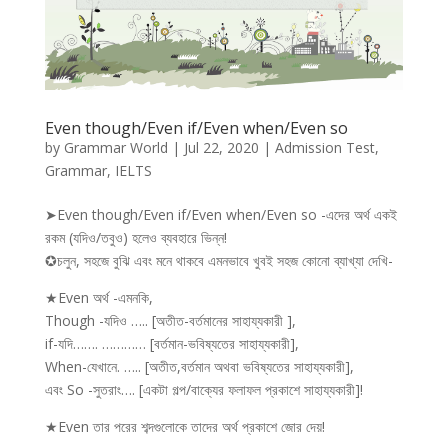
Even though/Even if/Even when/Even so
by
Grammar World
|
Jul 22, 2020
|
Admission Test
,
Grammar
,
IELTS
➤Even though/Even if/Even when/Even so -এদের অর্থ একই
রকম (যদিও/তবুও) হলেও ব্যবহারে ভিন্ন!
✪চলুন, সহজে বুঝি এবং মনে থাকবে এমনভাবে খুবই সহজ কোনো ব্যাখ্যা দেখি-
★Even অর্থ -এমনকি,
Though -যদিও ….. [অতীত-বর্তমানের সাহায্যকারী ],
if-যদি……. ………… [বর্তমান-ভবিষ্যতের সাহায্যকারী],
When-যেখানে. ….. [অতীত,বর্তমান অথবা ভবিষ্যতের সাহায্যকারী],
এবং So -সুতরাং…. [একটা গল্প/বাক্যের ফলাফল প্রকাশে সাহায্যকারী]!
★Even তার পরের শব্দগুলোকে তাদের অর্থ প্রকাশে জোর দেয়!