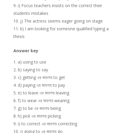
i) Focus teachers insists on the correct their
students mistakes
j) The actress seems eager going on stage
k) I am looking for someone qualified typing a
thesis
Answer key
a) using to use
b) saying to say
c) getting এর জায়গায় to get
d) paying এর জায়গায় to pay
e) to leave এর জায়গায় leaving
f) to wear এর জায়গায় wearing
g) to be এর জায়গায় being
h) pick এর জায়গায় picking
i) to correct এর জায়গায় correcting
j) going to এর জায়গায় go