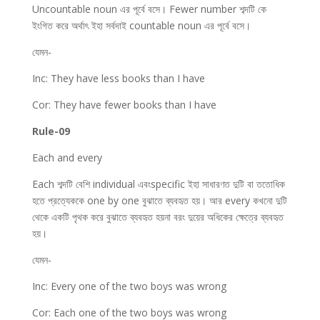
Uncountable noun এর পূর্বে বসে। Fewer number শব্দটি কে
ইংগিত করে অর্থাৎ ইহা সর্বদাই countable noun এর পূর্বে বসে।
যেমন-
Inc: They have less books than I have
Cor: They have fewer books than I have
Rule-09
Each and every
Each শব্দটি বেশি individual এবংspecific ইহা সাধারণত দুটি বা ততোধিক
হতে প্রত্যেককে one by one বুঝাতে ব্যবহৃত হয়। আর every কখনো দুটি
থেকে একটি পৃথক করে বুঝাতে ব্যবহৃত হয়না বরং দুয়ের অধিকের ক্ষেত্রে
ব্যবহৃত
হয়।
যেমন-
Inc: Every one of the two boys was wrong
Cor: Each one of the two boys was wrong