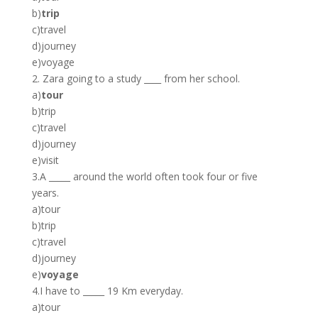
b)
trip
c)travel
d)journey
e)voyage
2. Zara going to a study ____ from her school.
a)
tour
b)trip
c)travel
d)journey
e)visit
3.A _____ around the world often took four or five
years.
a)tour
b)trip
c)travel
d)journey
e)
voyage
4.I have to _____ 19 Km everyday.
a)tour