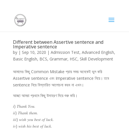
Different between Assertive sentence and
Imperative sentence
by
|
Sep 10, 2020
|
Admission Test
,
Advanced English
,
Basic English
,
BCS
,
Grammar
,
HSC
,
Skill Development
আমাদের কিছু Common Mistake প্রায় সময় অনেকেই ভুল করি
Assertive sentence এবং Imperative sentence নিয়ে। তবে
sentence নিয়ে বিস্তারিত আলোচনা করব না এখন।
আচ্ছা আমরা প্রথমে কিছু উদাহরণ দিয়ে শুরু করি।
𝑖) 𝑇ℎ𝑎𝑛𝑘 𝑌𝑜𝑢.
𝑖𝑖) 𝑇ℎ𝑎𝑛𝑘 𝑡ℎ𝑒𝑚.
𝑖𝑖𝑖) 𝑤𝑖𝑠ℎ 𝑦𝑜𝑢 𝑏𝑒𝑠𝑡 𝑜𝑓 𝑙𝑢𝑐𝑘.
𝑖𝑣) 𝑤𝑖𝑠ℎ ℎ𝑖𝑠 𝑏𝑒𝑠𝑡 𝑜𝑓 𝑙𝑢𝑐𝑘.