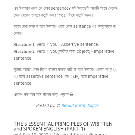
এই উদাহরণ গুলো কে কোন sentence? যদি উত্তরটি আপনি আগে থেকেই
জেনে থেকেন তাহলে কমেন্ট বক্সএ “Yes” লিখে কমেন্ট করুন।
চলেন দেখা জাক উপরের উদাহরণ গুলো কোন sentence এর অন্তর্ভুক্ত বা
কেনই।
𝐒𝐭𝐫𝐮𝐜𝐭𝐮𝐫𝐞-𝟏: verb + you= Assertive sentence.
𝐒𝐭𝐫𝐮𝐜𝐭𝐮𝐫𝐞-𝟐: verb + you(ব্যতীত অন্য object)= imperative
sentence.
সুতরাং আমরা কোন দ্বিধা ছাড়াই বলতে পারি উপরের উদাহরণ গুলোর মধ্যে i),
iii) হলো assertive sentence এবং ii),iv) হলো imperative
sentence.
এতক্ষণ কষ্ট করে সঙ্গে থাকার জন্য ধন্যবাদ😃
Posted by:-©
Rezaul Karim Sagar
THE 5 ESSENTIAL PRINCIPLES OF WRITTEN
and SPOKEN ENGLISH (PART-1)
by
|
Sep 10, 2020
|
Advanced English
,
Grammar