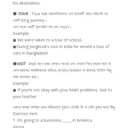
his destination.
⚫
TOUR
: Tour হচ্ছে ধারাবাহিকভাবে বেশ কয়েকটি স্থান পরিদর্শন সহ
একটি long journey।
এতে থাকে একটি সুসংগঠিত দল এবং নেতৃত্ব।
Example:
◼ We were taken to a tour of school.
◼During Jungkook’s tour in India he served a tour of
care in Bangladesh.
⚫
VISIT
: Visit মানে হচ্ছে কোথাও যাওয়া এবং সেখানে গিয়ে কারো সাথে বা
কোন জায়গায় সামাজিকতার খাতিরে,আগ্রহে,প্রয়োজনে বা ব্যবসার তাগিদে কিছু
সময় অবস্থান করা।
Example :
◼ If you’re not okay with your Math problems, visit to
your teacher.
এবারে আমরা পার্থক্য গুলো সঠিকভাবে বুঝতে পেরেছি কি না সেটা বুঝার জন্য কিছু
Exercise করবো-
1. I’m going to a bussiness _____ in America.
a)tour