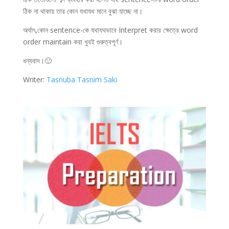
ঠিক না থাকায় তার কোন যথাযথ মানে বুঝা যাচ্ছে না।
অর্থাৎ,কোন sentence-কে যথাযথভাবে Interpret করার ক্ষেত্রে word
order maintain করা খুবই গুরুত্বপূর্ণ।
ধন্যবাদ।🙂
Writer:
Tasnuba Tasnim Saki