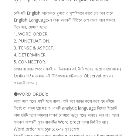
কেউ যদি English ভালোভাবে বুঝতে ও সুস্পষ্টভাবে বলতে চায় তবে তাকে
English Language-এ থাকা কয়েকটি নীতিকে বেশ ভালো ভাবে গুরুত্ব
দিতে হবে, সেগুলো হচ্ছে:
1. WORD ORDER.
2. PUNCTUATION.
3. TENSE & ASPECT.
4. DETERMINER.
5. CONNECTOR.
লেখার বা বলার ক্ষেত্রে একই বা ভিন্নভাবে এই নীতি গুলোর প্রয়োগ হয়ে থাকে।
ইংরেজির সঠিক ব্যবহার এই নীতিগুলোকে সঠিকভাবে Observation এর
মাধ্যমেই সম্ভব।
⚫WORD ORDER:
কতো গুলো শব্দের সমষ্টি হচ্ছে বাক্য।তাই বলে পরপর কতো গুলো শব্দ বসিয়ে
দিলেই তা বাক্য হয়ে যায় না।একটি analytic language হিসেবে ইংরেজী
ভাষা দুইটি শব্দের মধ্যকার সম্পর্ক বোঝাতে প্রচুর শব্দের ব্যবহার করে না। শব্দের
মধ্যকার সম্পর্কটি মূলত বাক্যটির Word order দ্বারা নির্ধারিত হয়।
Word order হচ্ছে syntax-এর মূল term।
ইংরেজী ভাষায় sentence making-এর most basic fundamental