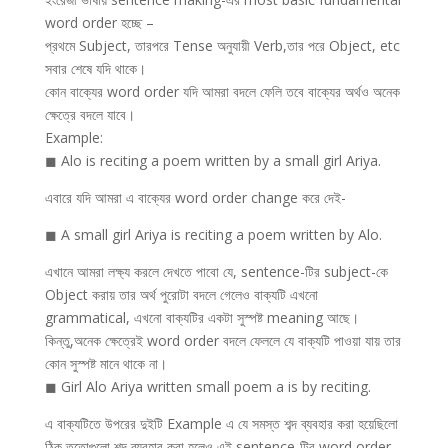
word order হচ্ছে –
প্রথমে Subject, তারপরে Tense অনুযায়ী Verb,তার পরে Object, etc
সবার শেষে যদি থাকে।
কোন বাক্যের word order যদি আমরা বদলে ফেলি তবে বাক্যের অর্থও অনেক
ক্ষেত্রে বদলে যাবে।
Example:
◼ Alo is reciting a poem written by a small girl Ariya.
এবারে যদি আমরা এ বাক্যের word order change করে দেই-
◼ A small girl Ariya is reciting a poem written by Alo.
এখানে আমরা লক্ষ্য করলে দেখতে পাবো যে, sentence-টির subject-কে
Object করায় তার অর্থ পুরোটা বদলে গেলেও বাক্যটি এখনো
grammatical, এখনো বাক্যটির একটা সুস্পষ্ট meaning আছে।
কিন্তু,অনেক ক্ষেত্রেই word order বদলে ফেললে যে বাক্যটি পাওয়া যায় তার
কোন সুস্পষ্ট মানে থাকে না।
◼ Girl Alo Ariya written small poem a is by reciting.
এ বাক্যটিতে উপরের দুইটি Example এ যে সমস্ত শব্দ ব্যবহার করা হয়েছিলো
ঠিক ততোগুলো শব্দ ব্যবহার করা হলেও এই sentence-টির word order