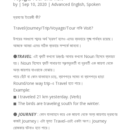
by
|
Sep 10, 2020
|
Advanced English
,
Spoken
ভ্রমণের ইংরেজী কী?
Travel/Journey/Trip/Voyage/Tour নাকি Visit?
উপরের সবগুলো শব্দের অর্থ ‘ভ্রমণ’ হলেও এদের ব্যবহারে সুক্ষ্ম পার্থক্য রয়েছে।
আজকে আমরা এদের সঠিক ব্যবহার সম্পর্কে জানবো।
⚫
TRAVEL
: এই শব্দটি কখনো Verb আবার কখনো Noun হিসেবে ব্যবহৃত
হয়। Noun হিসেবে শব্দটি সাধারণত স্বল্পদূরবর্তী বা দূরবর্তী এক জায়গা থেকে
অন্য জায়গায় যাওয়াকে বোঝায়।
পায়ে হেঁটে বা কোন যানবাহনে চড়ে, ব্যাগপত্র সমেত বা ব্যাগপত্র ছাড়া
Round/one way trip-এ Travel হতে পারে।
Example:
◼ I traveled 21 km yesterday. (Verb)
◼ The birds are traveling south for the winter.
⚫
JOURNEY
: কোন যানবাহনে করে এক জায়গা থেকে অন্য জায়গায় ভ্রমণের
কাজই Journey। এটা মূলত Travel-এরই একটা অংশ। Journey
রোজকার ঘটনাও হতে পারে।