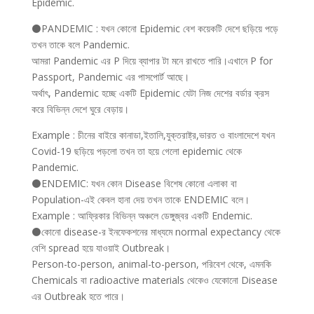
Epidemic.
⚫PANDEMIC : যখন কোনো Epidemic বেশ কয়েকটি দেশে ছড়িয়ে পড়ে
তখন তাকে বলে Pandemic.
আমরা Pandemic এর P দিয়ে ব্যাপার টা মনে রাখতে পারি।এখানে P for
Passport, Pandemic এর পাসপোর্ট আছে।
অর্থাৎ, Pandemic হচ্ছে একটি Epidemic যেটা নিজ দেশের বর্ডার ক্রস
করে বিভিন্ন দেশে ঘুরে বেড়ায়।
Example : চীনের বাইরে কানাডা,ইতালি,যুক্তরাষ্ট্র,ভারত ও বাংলাদেশে যখন
Covid-19 ছড়িয়ে পড়লো তখন তা হয়ে গেলো epidemic থেকে
Pandemic.
⚫ENDEMIC: যখন কোন Disease বিশেষ কোনো এলাকা বা
Population-এই কেবল হানা দেয় তখন তাকে ENDEMIC বলে।
Example : আফ্রিকার বিভিন্ন অঞ্চলে ডেঙ্গুজ্বর একটি Endemic.
⚫কোনো disease-র ইনফেকশনের মাধ্যমে normal expectancy থেকে
বেশি spread হয়ে যাওয়াই Outbreak।
Person-to-person, animal-to-person, পরিবেশ থেকে, এমনকি
Chemicals বা radioactive materials থেকেও যেকোনো Disease
এর Outbreak হতে পারে।