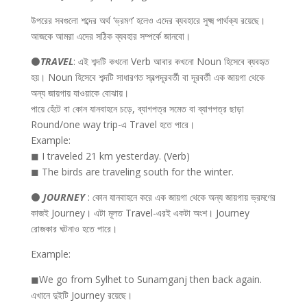
উপরের সবগুলো শব্দের অর্থ ‘ভ্রমণ’ হলেও এদের ব্যবহারে সুক্ষ্ম পার্থক্য রয়েছে।
আজকে আমরা এদের সঠিক ব্যবহার সম্পর্কে জানবো।
⚫
TRAVEL
: এই শব্দটি কখনো Verb আবার কখনো Noun হিসেবে ব্যবহৃত
হয়। Noun হিসেবে শব্দটি সাধারণত স্বল্পদূরবর্তী বা দূরবর্তী এক জায়গা থেকে
অন্য জায়গায় যাওয়াকে বোঝায়।
পায়ে হেঁটে বা কোন যানবাহনে চড়ে, ব্যাগপত্র সমেত বা ব্যাগপত্র ছাড়া
Round/one way trip-এ Travel হতে পারে।
Example:
◼ I traveled 21 km yesterday. (Verb)
◼ The birds are traveling south for the winter.
⚫
JOURNEY
: কোন যানবাহনে করে এক জায়গা থেকে অন্য জায়গায় ভ্রমণের
কাজই Journey। এটা মূলত Travel-এরই একটা অংশ। Journey
রোজকার ঘটনাও হতে পারে।
Example:
◼We go from Sylhet to Sunamganj then back again.
এখানে দুইটি Journey রয়েছে।