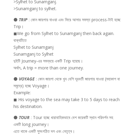
>Sylhet to Sunamganj.
>Sunamganj to sylhet.
⚫
TRIP
: কোন জায়গায় যাওয়া এবং ফিরে আসার সমস্ত process-টাই হচ্ছে
Trip।
◼We go from Sylhet to Sunamganj then back again.
বাক্যটিতে
Sylhet to Sunamganj
Sunamganj to Sylhet
দুইটি Journey-এর সমন্বয়ে একটি Trip হয়েছে।
অর্থাৎ, A trip = more than one journey.
⚫
VOYAGE
: কোন জায়গা থেকে খুব বেশি দূরবর্তী জায়গায় যাওয়া (মহাকাশ বা
সমুদ্রে) হচ্ছে Voyage।
Example:
◼ His voyage to the sea may take 3 to 5 days to reach
his destination.
⚫
TOUR
: Tour হচ্ছে ধারাবাহিকভাবে বেশ কয়েকটি স্থান পরিদর্শন সহ
একটি long journey।
এতে থাকে একটি সুসংগঠিত দল এবং নেতৃত্ব।