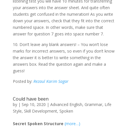
listening test you will have 10 minutes for transferring
your answers into the answer sheet. And quite often
students get confused in the numeration! As you write
down your answers, check that they fit into the correct
numbered space. In other words, make sure that
answer for question 7 goes into space number 7.
10. Don’t leave any blank answers! – You won’t lose
marks for incorrect answers, so even if you don’t know
the answer it is better to write something in the
answers box. Read the question again and make a
guess!
Posted by:
Rezaul Karim Sagar
Could have been
by
|
Sep 10, 2020
|
Advanced English
,
Grammar
,
Life
Style
,
Skill Development
,
Spoken
Secret Spoken Structure
(more…)