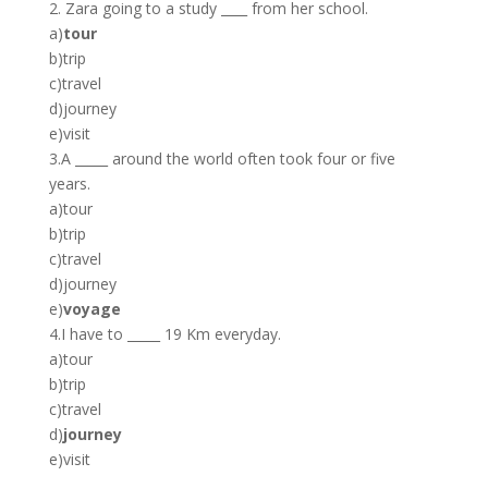
2. Zara going to a study ____ from her school.
a)
tour
b)trip
c)travel
d)journey
e)visit
3.A _____ around the world often took four or five
years.
a)tour
b)trip
c)travel
d)journey
e)
voyage
4.I have to _____ 19 Km everyday.
a)tour
b)trip
c)travel
d)
journey
e)visit