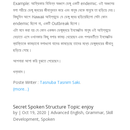
Example: আফ্রিকার বিভিন্ন অঞ্চলে ডেঙ্গু একটি endemic. ওই অঞ্চলের
মশা শরীরে ডেঙ্গু জ্বরের জীবানুবহন করে এবং মানুষ থেকে মানুষে তা ছড়িয়ে দেয়।
কিছুদিন আগে Hawaii আইল্যান্ডে যে ডেঙ্গু জ্বর ছড়িয়েছিলো সেটা কোন
endemic ছিলো না, একটি Outbreak ছিলো।
এটা মনে করা হয় যে কোন একজন ডেঙ্গুজ্বরে ইনফেক্টেড মানুষ ওই আইল্যান্ডে
বেড়াতে এসে ওখানকার কিছু মশার কামড় খেয়েছেন এবং পপরবর্তীতে ইনফেক্টেড
ব্যাক্তিকে কামড়ানো মশাগুলো যাদের কামড়েছে তাদের মধ্যে ডেঙ্গুজ্বরের জীবানু
ছড়িয়ে গেছে।
আপনারা আশা করি বুঝতে পেরেছেন।
ধন্যবাদ।
Poste Writer :
Tasnuba Tasnim Saki
.
(more…)
Secret Spoken Structure Topic: enjoy
by
|
Oct 19, 2020
|
Advanced English
,
Grammar
,
Skill
Development
,
Spoken