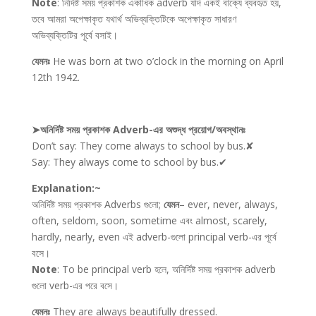
Note
: নির্দিষ্ট সময় প্রকাশক একাধিক adverb যদি একই বাক্যে ব্যবহৃত হয়,
তবে আমরা অপেক্ষাকৃত যথার্থ অভিব্যক্তিটিকে অপেক্ষাকৃত সাধারণ
অভিব্যক্তিটির পূর্বে বসাই।
যেমনঃ
He was born at two o’clock in the morning on April
12th 1942.
➤অনির্দিষ্ট সময় প্রকাশক Adverb-এর অশুদ্ধ প্রয়োগ/অবস্থানঃ
Don’t say: They come always to school by bus.✘
Say: They always come to school by bus.✔
Explanation:~
অনির্দিষ্ট সময় প্রকাশক Adverbs গুলো;
যেমন
– ever, never, always,
often, seldom, soon, sometime এবং almost, scarely,
hardly, nearly, even এই adverb-গুলো principal verb-এর পূর্বে
বসে।
Note
: To be principal verb হলে, অনির্দিষ্ট সময় প্রকাশক adverb
গুলো verb-এর পরে বসে।
যেমনঃ
They are always beautifully dressed.