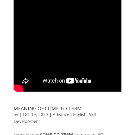
MEANING OF COME TO TERM.
by
|
Oct 19, 2020
|
Advanced English
,
Skill
Development
আপনারা কি জানেন
COME TO TERM
এর meaning কী?