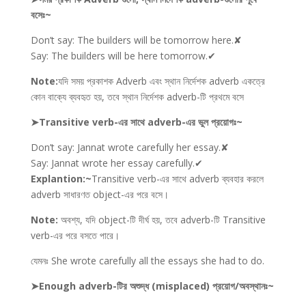
বসেঃ~
Don’t say: The builders will be tomorrow here.✘
Say: The builders will be here tomorrow.✔
Note:
যদি সময় প্রকাশক Adverb এবং স্থান নির্দেশক adverb একত্রে
কোন বাক্যে ব্যবহৃত হয়, তবে স্থান নির্দেশক adverb-টি প্রথমে বসে
➤Transitive verb-এর সাথে adverb-এর ভুল প্রয়োগঃ~
Don’t say: Jannat wrote carefully her essay.✘
Say: Jannat wrote her essay carefully.✔
Explantion:~
Transitive verb-এর সাথে adverb ব্যবহার করলে
adverb সাধারণত object-এর পরে বসে।
Note:
অবশ্য, যদি object-টি দীর্ঘ হয়, তবে adverb-টি Transitive
verb-এর পরে বসতে পারে।
যেমনঃ She wrote carefully all the essays she had to do.
➤Enough adverb-টির অশুদ্ধ (misplaced) প্রয়োগ/অবস্থানঃ~